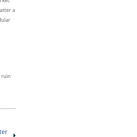
rket.
atter a
dular
 ruin
Next
ter