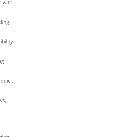
s with
uding
bility
ng
 quick-
ws,