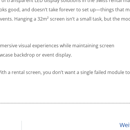
 of transparent LED display solutions in the Swiss rental ma
 looks good, and doesn’t take forever to set up—things that m
vents. Hanging a 32m² screen isn’t a small task, but the mo
mersive visual experiences while maintaining screen
owcase backdrop or event display.
th a rental screen, you don’t want a single failed module to
Wei