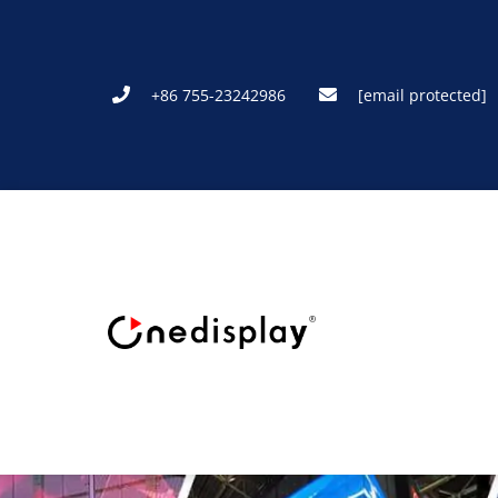
+86 755-23242986
[email protected]