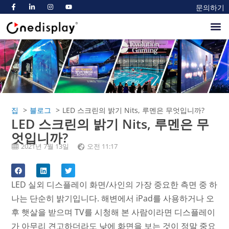
문의하기
정보
제품
블로그
마켓
집
블로그
LED 스크린의 밝기 Nits, 루멘은 무엇입니까?
LED 스크린의 밝기 Nits, 루멘은 무
엇입니까?
2021년 7월 13일
오전 11:17
LED 실외 디스플레이 화면/사인의 가장 중요한 측면 중 하
나는 단순히 밝기입니다. 해변에서 iPad를 사용하거나 오
후 햇살을 받으며 TV를 시청해 본 사람이라면 디스플레이
가 아무리 견고하더라도 낮에 화면을 보는 것이 정말 중요