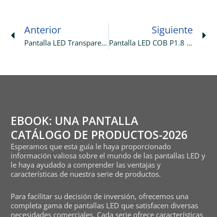
Prev
Ne
Anterior
Siguiente
Pantalla LED Transparente P3.9-7.8 De 21 M² Instalada Con Éxito En Un Centro Comercial Francés
Pantalla LED COB P1.8 O-Tile De 24,576 M² Implementada Con Éxito En Un Bar Filipino
EBOOK: UNA PANTALLA
CATÁLOGO DE PRODUCTOS-2026
Esperamos que esta guía le haya proporcionado
información valiosa sobre el mundo de las pantallas LED y
le haya ayudado a comprender las ventajas y
características de nuestra serie de productos.
Para facilitar su decisión de inversión, ofrecemos una
completa gama de pantallas LED que satisfacen diversas
necesidades comerciales. Cada serie ofrece características