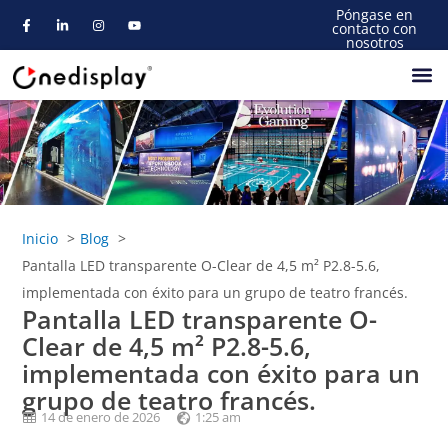
Póngase en
contacto con
nosotros
Acerca De
Inicio
Blog
Pantalla LED transparente O-Clear de 4,5 m² P2.8-5.6,
implementada con éxito para un grupo de teatro francés.
Pantalla LED transparente O-
Clear de 4,5 m² P2.8-5.6,
implementada con éxito para un
grupo de teatro francés.
14 de enero de 2026
1:25 am