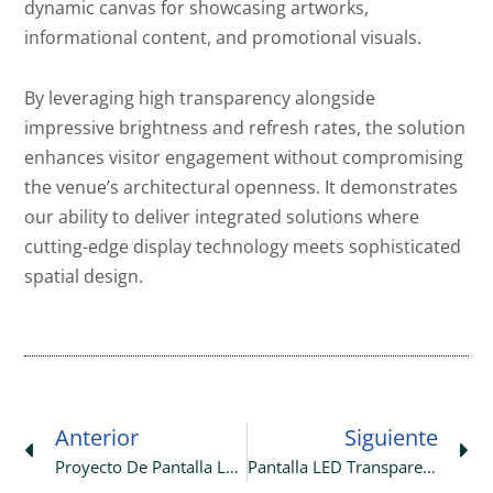
dynamic canvas for showcasing artworks,
informational content, and promotional visuals.
By leveraging high transparency alongside
impressive brightness and refresh rates, the solution
enhances visitor engagement without compromising
the venue’s architectural openness. It demonstrates
our ability to deliver integrated solutions where
cutting-edge display technology meets sophisticated
spatial design.
Prev
Ne
Anterior
Siguiente
Proyecto De Pantalla LED Exterior De 36 M² P10.4 En Un Centro Comercial De Alemania
Pantalla LED Transparente De 10 M² P2.6-2.6/P3.9-3.9 Desplegada En Italia