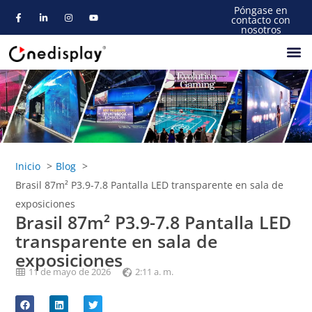
Póngase en
contacto con
nosotros
Acerca De
Inicio
Blog
Brasil 87m² P3.9-7.8 Pantalla LED transparente en sala de
exposiciones
Brasil 87m² P3.9-7.8 Pantalla LED
transparente en sala de
exposiciones
11 de mayo de 2026
2:11 a. m.