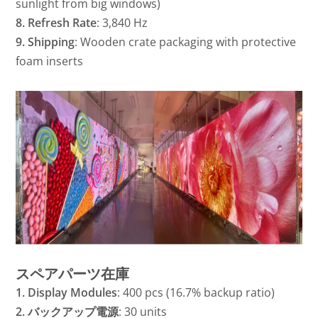
sunlight from big windows)
8. Refresh Rate
: 3,840 Hz
9. Shipping
: Wooden crate packaging with protective
foam inserts
スペアパーツ在庫
1. Display Modules
: 400 pcs (16.7% backup ratio)
2. バックアップ電源
: 30 units