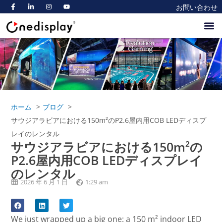
お問い合わせ
ホーム
会社案内
製品
ブログ
市場
ホーム
ブログ
サウジアラビアにおける150m²のP2.6屋内用COB LEDディスプ
レイのレンタル
サウジアラビアにおける150m²の
P2.6屋内用COB LEDディスプレイ
のレンタル
2026 年 6 月 1 日
1:29 am
We just wrapped up a big one: a 150 m² indoor LED