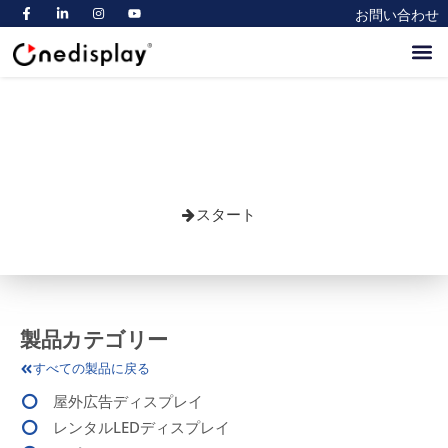
お問い合わせ
ホーム
会社案内
製品
ブログ
市場
商業導かれた表示 10 年以上、中
国の実質の工場、中間人無しの
ための専門家。
スタート
製品カテゴリー
すべての製品に戻る
屋外広告ディスプレイ
レンタルLEDディスプレイ