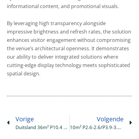
informational content, and promotional visuals.
By leveraging high transparency alongside
impressive brightness and refresh rates, the solution
enhances visitor engagement without compromising
the venue’s architectural openness. It demonstrates
our ability to deliver integrated solutions where
cutting-edge display technology meets sophisticated
spatial design.
Prev
Ne
Vorige
Volgende
Duitsland 36m² P10.4 LED-Buitendisplayproject In Een Winkelcentrum
10m² P2.6-2.6/P3.9-3.9 Transparant LED-Display Ingezet In Italië