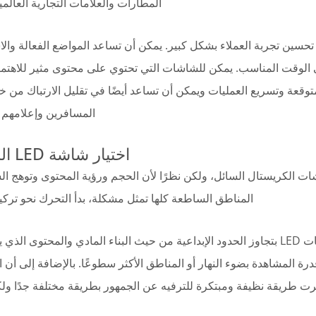
المطارات والعلامات التجارية العالمي
سين تجربة العملاء بشكل كبير. يمكن أن تساعد المواضع الفعالة والا
الوقت المناسب. يمكن للشاشات التي تحتوي على محتوى مثير للاهتم
متوقعة وتسريع العمليات ويمكن أن تساعد أيضًا في تقليل الارتباك من خ
المسافرين وإعلامهم و
اختيار شاشة LED المناسبة
شات الكريستال السائل، ولكن نظرًا لأن الحجم ورؤية المحتوى وتوهج 
المناطق الساطعة كلها تمثل مشكلة، بدأ التحرك نحو تركيبات 
ومن هنا، ظهرت شاشة LED إلى الوجود. تسمح شاشات LED بتجاوز الحدود الإبداعية من حيث البناء المادي والمحتوى 
ة المشاهدة بضوء النهار أو المناطق الأكثر سطوعًا. بالإضافة إلى أن 
فرت طريقة نظيفة ومبتكرة للترفيه عن الجمهور بطريقة مختلفة جدًا ولك