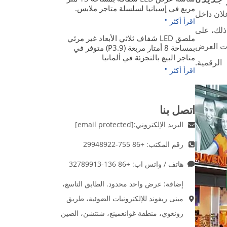
مربع في إسبانيا لسلسلة متاجر ملابس.
لان داخل
اقرأ أكثر "
 ذلك، على
ملصق LED شفاف ثلاثي الأبعاد غير مرئي
ات العرض
بمساحة 8 أمتار مربعة (P3.9) متوفر في
متاجر البيع بالتجزئة في ألمانيا
الرقمية.
اقرأ أكثر "
اتصل بنا
البريد الإلكتروني:
[email protected]
رقم المكتب: +86 755-29948922
هاتف / واتس اب: +86 136-32789913
إضافة: عرض واحد محدود. الطابق التاسع،
مبنى ريفوند للإلكترونيات الضوئية، طريق
رونغوي، منطقة غوانغمينغ، شنتشن، الصين