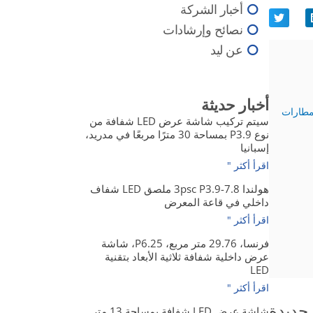
أخبار الشركة
نصائح وإرشادات
عن ليد
أخبار حديثة
سيتم تركيب شاشة عرض LED شفافة من
نوع P3.9 بمساحة 30 مترًا مربعًا في مدريد،
إسبانيا
اقرأ أكثر "
هولندا 3psc P3.9-7.8 ملصق LED شفاف
داخلي في قاعة المعرض
اقرأ أكثر "
فرنسا، 29.76 متر مربع، P6.25، شاشة
عرض داخلية شفافة ثلاثية الأبعاد بتقنية
LED
اقرأ أكثر "
شاشة عرض LED شفافة بمساحة 13 متر