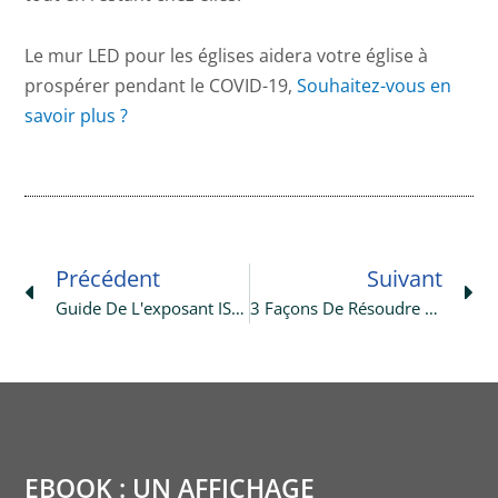
Le mur LED pour les églises aidera votre église à
prospérer pendant le COVID-19,
Souhaitez-vous en
savoir plus ?
Prev
Ne
Précédent
Suivant
Guide De L'exposant ISLE 2021
3 Façons De Résoudre L'effet Moiré Sur Les Écrans LED
EBOOK : UN AFFICHAGE