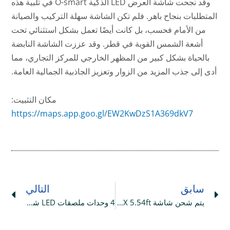
وقد نجحت شاشة العرض LED الذكية O-smart في تلبية هذه
المتطلبات بنجاح باهر. فلم تكن الشاشة سهلة التركيب والصيانة
من الأمام فحسب، بل كانت أيضًا تعمل بشكل استثنائي تحت
أشعة الشمس القوية في قطر. وقد عززت الشاشة النابضة
بالحياة بشكل كبير من المظهر الخارجي للمركز التجاري، مما
أدى إلى جذب المزيد من الزوار وتعزيز الجاذبية الجمالية العامة.
مكان التثبيت:
https://maps.app.goo.gl/EW2KwDzS1A369dkV7
ext
Prev
سابق
التالي
يتم شحن شاشة O-Tile Plus P1.25 COB 9.84ft X 5.54ft الداخلية HD LED إلى الولايات المتحدة الأمريكية
4 وحدات ملصقات LED شفافة P2.8-5.6 يتم شحنها إلى الفلبين