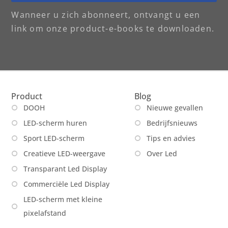
Wanneer u zich abonneert, ontvangt u een
link om onze product-e-books te downloaden.
Product
Blog
DOOH
Nieuwe gevallen
LED-scherm huren
Bedrijfsnieuws
Sport LED-scherm
Tips en advies
Creatieve LED-weergave
Over Led
Transparant Led Display
Commerciële Led Display
LED-scherm met kleine
pixelafstand