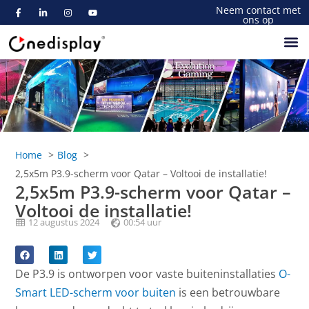
Neem contact met
ons op
Home
Blog
2,5x5m P3.9-scherm voor Qatar – Voltooi de installatie!
2,5x5m P3.9-scherm voor Qatar –
Voltooi de installatie!
12 augustus 2024
00:54 uur
De P3.9 is ontworpen voor vaste buiteninstallaties
O-
Smart LED-scherm voor buiten
is een betrouwbare