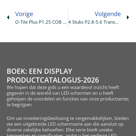
Prev
Ne
Vorige
Volgende
O-Tile Plus P1.25 COB 9,84ft Bij 5,54ft Indoor HD LED-Display Verzenden Naar De VS.
4 Stuks P2.8-5.6 Transparante LED-Posters Verzenden Naar De Filipijnen
BOEK: EEN DISPLAY
PRODUCTCATALOGUS-2026
We hopen dat deze gids u een waardevol inzicht heeft
gegeven in de wereld van LED-schermen en u heeft
geholpen de voordelen en functies van onze productseries
te begrijpen.
Om uw investeringsbeslissing te vergemakkelijken, bieden
we een uitgebreide LED-schermserie aan die aansluit op
diverse zakelijke behoeften. Elke serie biedt unieke
kenmerken en specificaties, zodat u het perfecte LED-